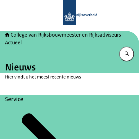
Naar de homepage van College van Ri
Rijksoverheid
College van Rijksbouwmeester en Rijksadviseurs
Actueel
Vu
Nieuws
Hier vindt u het meest recente nieuws
Service