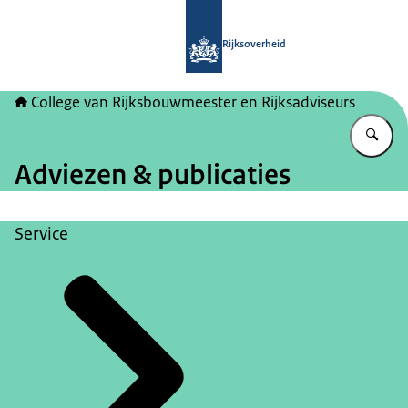
Naar de homepage van College van Ri
Rijksoverheid
College van Rijksbouwmeester en Rijksadviseurs
Vu
Adviezen & publicaties
Service