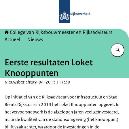
Naar de homepage van College van Ri
Rijksoverheid
College van Rijksbouwmeester en Rijksadviseurs
Actueel
Nieuws
Vu
Eerste resultaten Loket
Knooppunten
Nieuwsbericht
09-04-2015 | 17:30
Op initiatief van de Rijksadviseur voor Infrastructuur en Stad
Rients Dijkstra is in 2014 het Loket Knooppunten opgezet. In
het vervoersnetwerk is de afgelopen jaren veel geïnvesteerd,
maar de kwaliteit van de stationsomgeving (het knooppunt)
blijft vaak achter, waardoor de investeringen in de