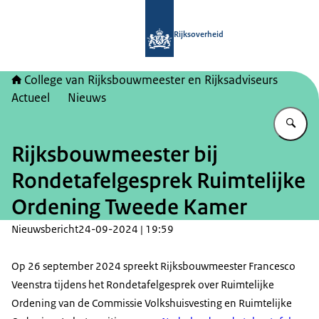
Naar de homepage van College van Ri
Rijksoverheid
College van Rijksbouwmeester en Rijksadviseurs
Actueel
Nieuws
Vu
Rijksbouwmeester bij
Rondetafelgesprek Ruimtelijke
Ordening Tweede Kamer
Nieuwsbericht
24-09-2024 | 19:59
Op 26 september 2024 spreekt Rijksbouwmeester Francesco
Veenstra tijdens het Rondetafelgesprek over Ruimtelijke
Ordening van de Commissie Volkshuisvesting en Ruimtelijke