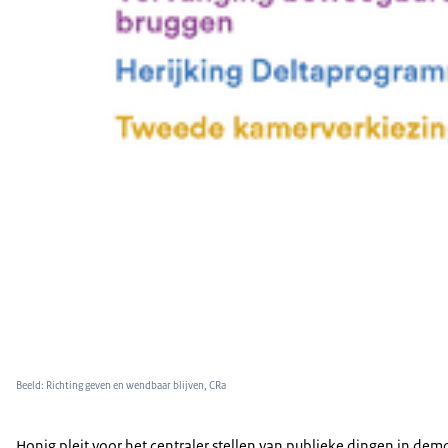
Beeld: Richting geven en wendbaar blijven, CRa
Honig pleit voor het centraler stellen van publieke dingen in d