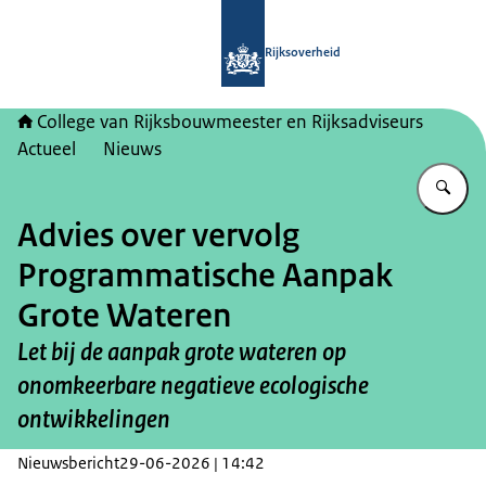
Naar de homepage van College van Ri
Rijksoverheid
College van Rijksbouwmeester en Rijksadviseurs
Actueel
Nieuws
Vu
Advies over vervolg
Programmatische Aanpak
Grote Wateren
Let bij de aanpak grote wateren op
onomkeerbare negatieve ecologische
ontwikkelingen
Nieuwsbericht
29-06-2026 | 14:42