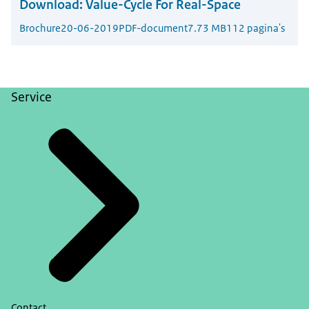
Download:
Value-Cycle For Real-Space
Brochure
20-06-2019
PDF-document
7.73 MB
112 pagina's
Service
Contact