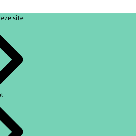
eze site
ht