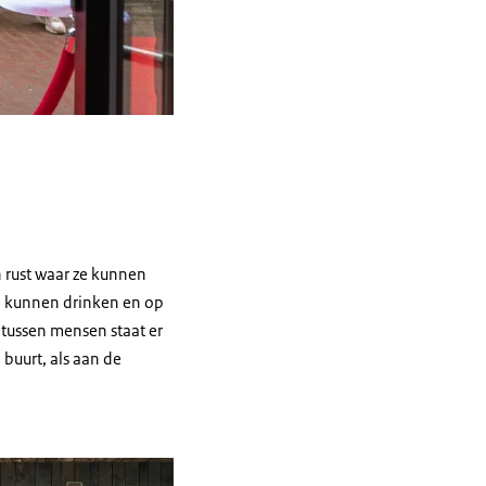
 rust waar ze kunnen
e kunnen drinken en op
 tussen mensen staat er
 buurt, als aan de
in vergrote weergave
Open de galerij in vergrote weergave