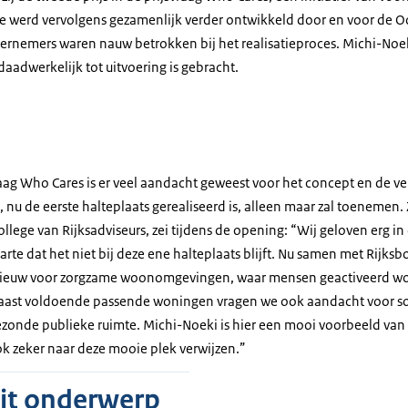
ee werd vervolgens gezamenlijk verder ontwikkeld door en voor de O
ernemers waren nauw betrokken bij het realisatieproces. Michi-Noeki
daadwerkelijk tot uitvoering is gebracht.
aag Who Cares is er veel aandacht geweest voor het concept en de ve
, nu de eerste halteplaats gerealiseerd is, alleen maar zal toenemen.
llege van Rijksadviseurs, zei tijdens de opening: “Wij geloven erg in
rte dat het niet bij deze ene halteplaats blijft. Nu samen met Rijk
pnieuw voor zorgzame woonomgevingen, waar mensen geactiveerd 
aast voldoende passende woningen vragen we ook aandacht voor soc
zonde publieke ruimte. Michi-Noeki is hier een mooi voorbeeld van 
k zeker naar deze mooie plek verwijzen.”
dit onderwerp