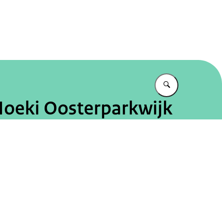
jksadviseurs
Vul in wat u z
Noeki Oosterparkwijk