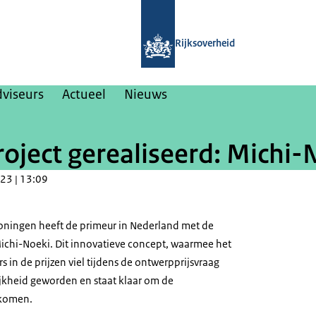
Naar de homepage van College van Ri
Rijksoverheid
dviseurs
Actueel
Nieuws
ject gerealiseerd: Michi-
23 | 13:09
oningen heeft de primeur in Nederland met de
ichi-Noeki. Dit innovatieve concept, waarmee het
s in de prijzen viel tijdens de ontwerpprijsvraag
ijkheid geworden en staat klaar om de
lkomen.