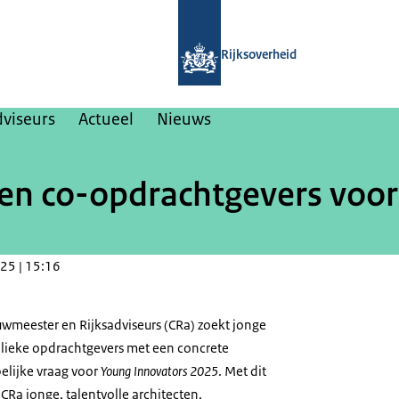
Naar de homepage van College van Ri
Rijksoverheid
dviseurs
Actueel
Nieuws
en co-opdrachtgevers voor
25 | 15:16
uwmeester en Rijksadviseurs (CRa) zoekt jonge
lieke opdrachtgevers met een concrete
elijke vraag voor
Young Innovators 2025
. Met dit
Ra jonge, talentvolle architecten,