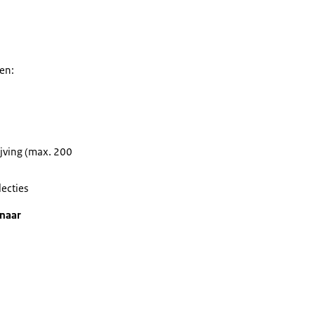
en:
ijving (max. 200
lecties
 naar