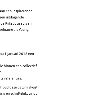
 aan een inspirerende
 een uitdagende
 de Rijksadviseurs en
deelname als Young
t na 1 januari 2018 een
e binnen een collectief
n;
e referenties.
. Houd deze datum alvast
g en schriftelijk, vindt