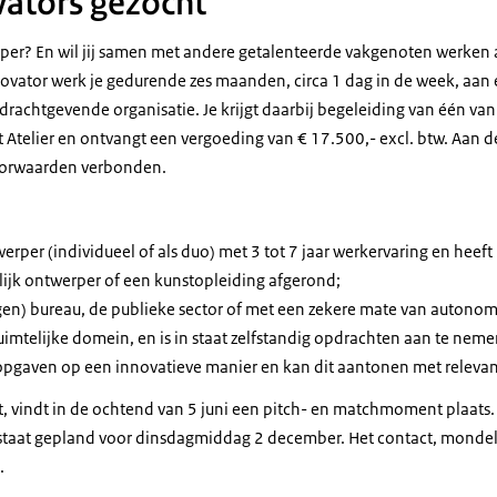
ators gezocht
rper? En wil jij samen met andere getalenteerde vakgenoten werken
ovator werk je gedurende zes maanden, circa 1 dag in de week, aan
rachtgevende organisatie. Je krijgt daarbij begeleiding van één van
Atelier en ontvangt een vergoeding van € 17.500,- excl. btw. Aan 
voorwaarden verbonden.
werper (individueel of als duo) met 3 tot 7 jaar werkervaring en heef
lijk ontwerper of een kunstopleiding afgerond;
en) bureau, de publieke sector of met een zekere mate van autonomi
ruimtelijke domein, en is in staat zelfstandig opdrachten aan te neme
opgaven op een innovatieve manier en kan dit aantonen met relevant
dt, vindt in de ochtend van 5 juni een pitch- en matchmoment plaats
 staat gepland voor dinsdagmiddag 2 december. Het contact, mondelin
.