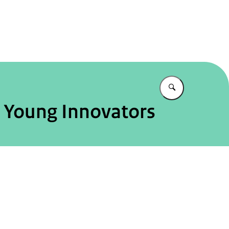
jksadviseurs
Vul in wat u z
 Young Innovators