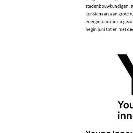
stedenbouwkundigen, tui
kunstenaars aan grote r
energietransitie en gez
begin juni tot en met d