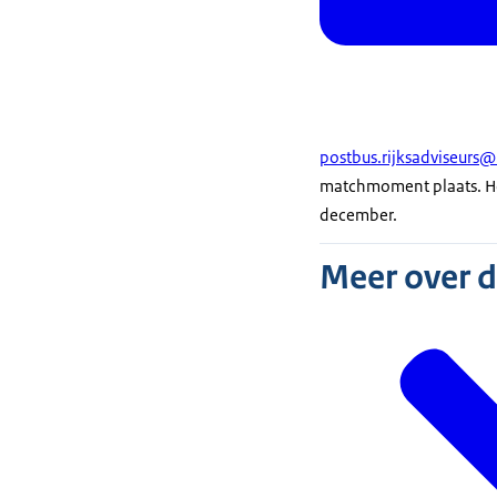
postbus.rijksadviseurs@
matchmoment plaats. Hou
december.
Meer over 