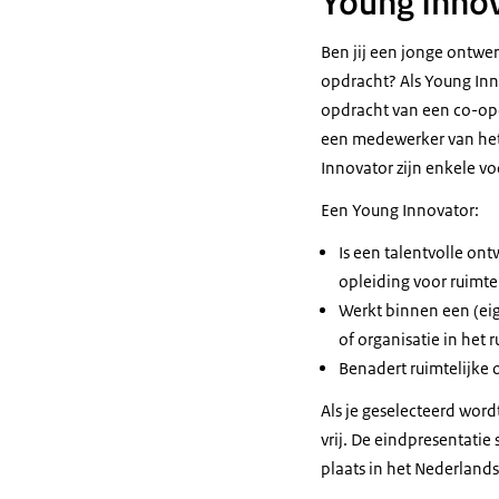
Young Innov
Ben jij een jonge ontwe
opdracht? Als Young Inn
opdracht van een co-opd
een medewerker van het 
Innovator zijn enkele 
Een Young Innovator:
Is een talentvolle ont
opleiding voor ruimte
Werkt binnen een (eig
of organisatie in het 
Benadert ruimtelijke 
Als je geselecteerd wor
vrij. De eindpresentatie
plaats in het Nederlands