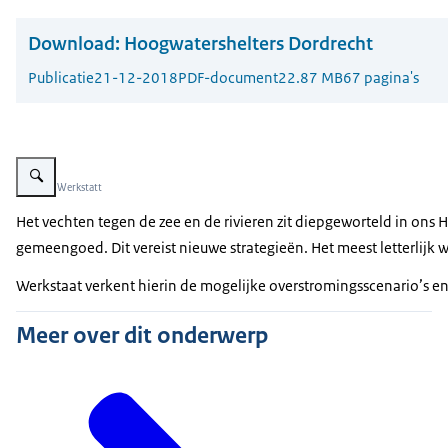
Download:
Hoogwatershelters Dordrecht
Publicatie
21-12-2018
PDF-document
22.87 MB
67 pagina's
Vergroot afbeelding Werkstatt
Beeld: © Werkstatt
Het vechten tegen de zee en de rivieren zit diepgeworteld in ons
gemeengoed. Dit vereist nieuwe strategieën. Het meest letterlijk w
Werkstaat verkent hierin de mogelijke overstromingsscenario’s e
Meer over dit onderwerp