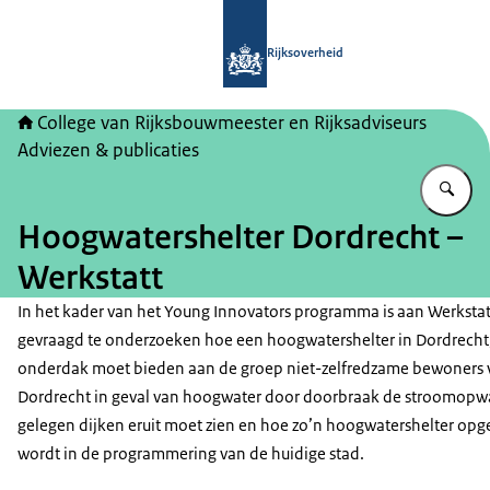
Naar de homepage van College van Ri
Rijksoverheid
College van Rijksbouwmeester en Rijksadviseurs
Adviezen & publicaties
Vu
Hoogwatershelter Dordrecht –
Werkstatt
In het kader van het Young Innovators programma is aan Werksta
gevraagd te onderzoeken hoe een hoogwatershelter in Dordrecht,
onderdak moet bieden aan de groep niet-zelfredzame bewoners 
Dordrecht in geval van hoogwater door doorbraak de stroomopw
gelegen dijken eruit moet zien en hoe zo’n hoogwatershelter o
wordt in de programmering van de huidige stad.