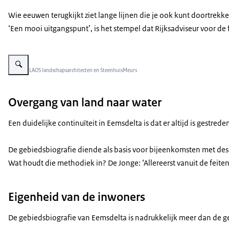
Wie eeuwen terugkijkt ziet lange lijnen die je ook kunt doortre
‘Een mooi uitgangspunt’, is het stempel dat Rijksadviseur voor de 
Vergroot afbeelding Landschap Groningen
Beeld: © LAOS landschapsarchitecten en SteenhuisMeurs
Overgang van land naar water
Een duidelijke continuïteit in Eemsdelta is dat er altijd is gest
De gebiedsbiografie diende als basis voor bijeenkomsten met des
Wat houdt die methodiek in? De Jonge: ‘Allereerst vanuit de feit
Eigenheid van de inwoners
De gebiedsbiografie van Eemsdelta is nadrukkelijk meer dan de ge