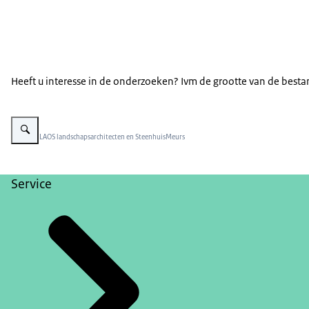
Heeft u interesse in de onderzoeken? Ivm de grootte van de besta
Vergroot afbeelding Uitwierde
Beeld: © LAOS landschapsarchitecten en SteenhuisMeurs
Service