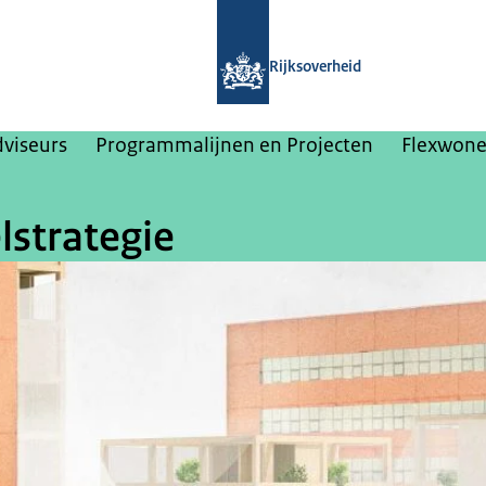
Naar de homepage van College van Ri
Rijksoverheid
dviseurs
Programmalijnen en Projecten
Flexwon
lstrategie