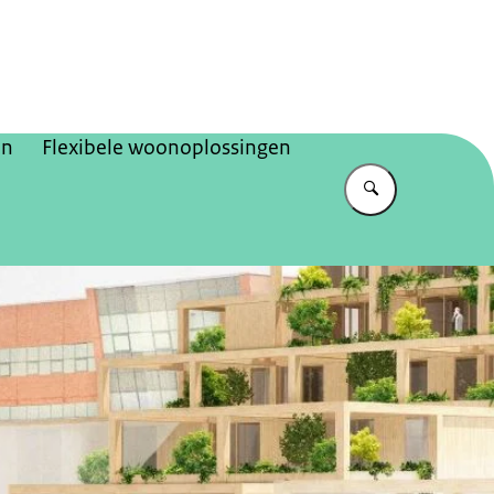
jksadviseurs
en
Flexibele woonoplossingen
Vul in wat u z