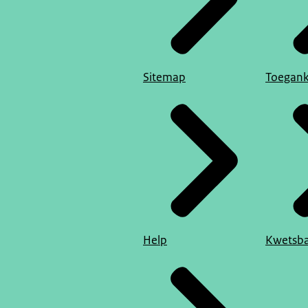
Sitemap
Toegank
Help
Kwetsba