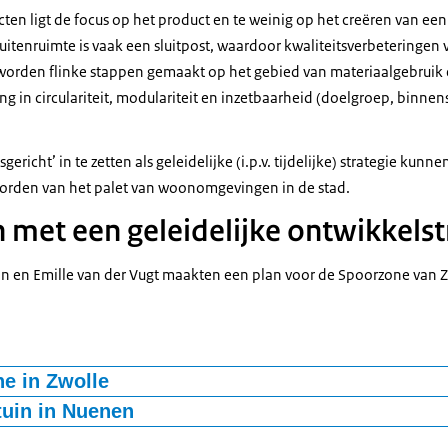
ten ligt de focus op het product en te weinig op het creëren van een 
uitenruimte is vaak een sluitpost, waardoor kwaliteitsverbeteringen
worden flinke stappen gemaakt op het gebied van materiaalgebruik
 in circulariteit, modulariteit en inzetbaarheid (doelgroep, binnenst
richt’ in te zetten als geleidelijke (i.p.v. tijdelijke) strategie kun
orden van het palet van woonomgevingen in de stad.
 met een geleidelijke ontwikkelst
jn en Emille van der Vugt maakten een plan voor de Spoorzone van Z
e in Zwolle
ing Schets van flexwonen plan in Zwolle
tuin in Nuenen
ing Schets voor nieuwe woonvormen in Nuenen