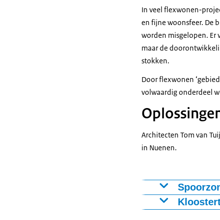
In veel flexwonen-projec
en fijne woonsfeer. De b
worden misgelopen. Er 
maar de doorontwikkeling
stokken.
Door flexwonen ‘gebiedsge
volwaardig onderdeel w
Oplossingen
Architecten Tom van Tui
in Nuenen.
Spoorzon
Vergroot afbeeld
Klooster
Vergroot afbeeld