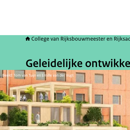
College van Rijksbouwmeester en Rijksa
Geleidelijke ontwikke
Beeld: Tom van Tuijn en Emille van der Vugt