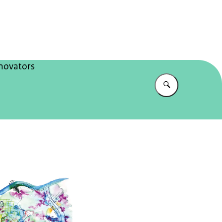
jksadviseurs
novators
Vul in wat u z