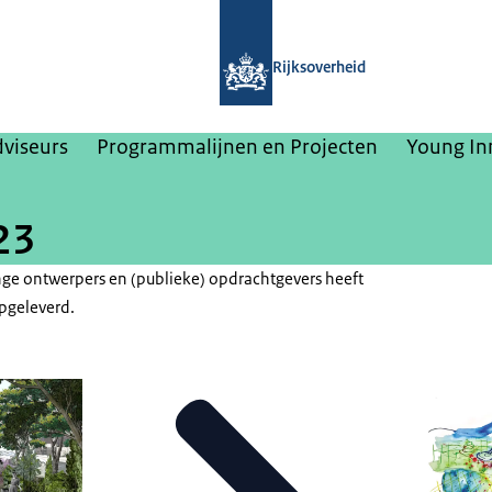
Naar de homepage van College van Ri
Rijksoverheid
dviseurs
Programmalijnen en Projecten
Young In
23
ge ontwerpers en (publieke) opdrachtgevers heeft
pgeleverd.