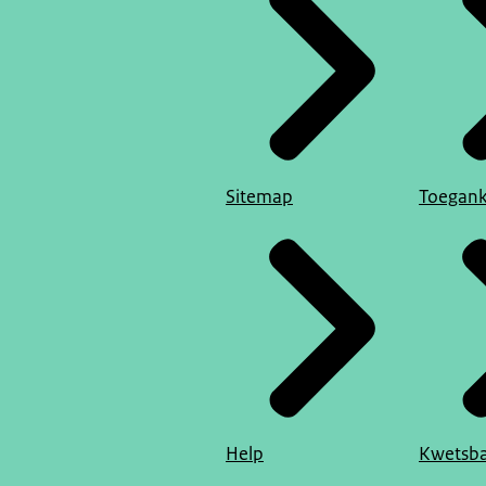
Sitemap
Toegank
Help
Kwetsba