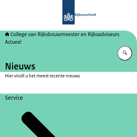
Naar de homepage van College van Ri
Rijksoverheid
College van Rijksbouwmeester en Rijksadviseurs
Actueel
Vu
Nieuws
Hier vindt u het meest recente nieuws
Service